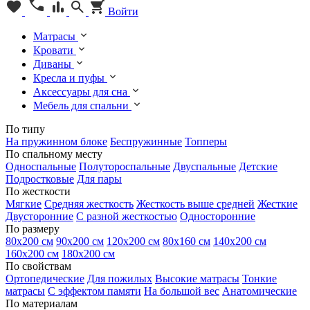
Войти
Матрасы
Кровати
Диваны
Кресла и пуфы
Аксессуары для сна
Мебель для спальни
По типу
На пружинном блоке
Беспружинные
Топперы
По спальному месту
Односпальные
Полутороспальные
Двуспальные
Детские
Подростковые
Для пары
По жесткости
Мягкие
Средняя жесткость
Жесткость выше средней
Жесткие
Двусторонние
С разной жесткостью
Односторонние
По размеру
80х200 см
90х200 см
120х200 см
80х160 см
140х200 см
160х200 см
180х200 см
По свойствам
Ортопедические
Для пожилых
Высокие матрасы
Тонкие
матрасы
С эффектом памяти
На большой вес
Анатомические
По материалам