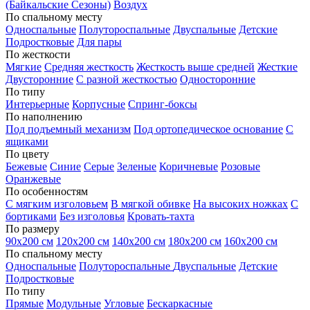
(Байкальские Сезоны)
Воздух
По спальному месту
Односпальные
Полутороспальные
Двуспальные
Детские
Подростковые
Для пары
По жесткости
Мягкие
Средняя жесткость
Жесткость выше средней
Жесткие
Двусторонние
С разной жесткостью
Односторонние
По типу
Интерьерные
Корпусные
Спринг-боксы
По наполнению
Под подъемный механизм
Под ортопедическое основание
С
ящиками
По цвету
Бежевые
Синие
Серые
Зеленые
Коричневые
Розовые
Оранжевые
По особенностям
С мягким изголовьем
В мягкой обивке
На высоких ножках
С
бортиками
Без изголовья
Кровать-тахта
По размеру
90х200 см
120х200 см
140х200 см
180х200 см
160х200 см
По спальному месту
Односпальные
Полутороспальные
Двуспальные
Детские
Подростковые
По типу
Прямые
Модульные
Угловые
Бескаркасные