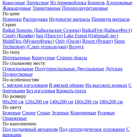
Кокосовые
Латексные
Из термовойлока
Боннель
Хлопоковые
Жаккардовые
Трикотажные
Пенополиуретановые
По цене
Новинки
Распродажа
Недорогие матрасы
Премиум матрасы
Серии
Baikal Seasons. (Байкальские Сезоны)
BaikalFest (БайкалФест)
Comfy (Комфи)
Just (Просто)
Lake Forest (Озёрный лес)
MultiFlex (МультиФлекс)
Only (Онли)
Resort (Резорт)
Sleep
Technology (Слип технолоджи)
Воздух
По типу
Интерьерные
Корпусные
Спринг-боксы
По спальному месту
Односпальные
Полутороспальные
Двуспальные
Детские
Подростковые
По особенностям
С мягким изголовьем
В мягкой обивке
На высоких ножках
С
бортиками
Без изголовья
Кровать-тахта
По размеру
90х200 см
120х200 см
140х200 см
160х200 см
180х200 см
По цвету
Бежевые
Синие
Серые
Зеленые
Коричневые
Розовые
Оранжевые
По наполнению
Под подъемный механизм
Под ортопедическое основание
С
ящиками