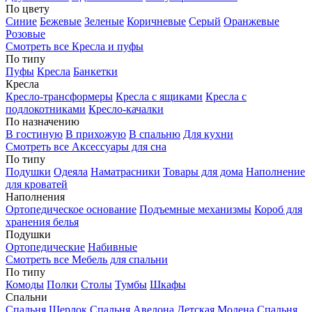
По цвету
Синие
Бежевые
Зеленые
Коричневые
Серый
Оранжевые
Розовые
Смотреть все Кресла и пуфы
По типу
Пуфы
Кресла
Банкетки
Кресла
Кресло-трансформеры
Кресла с ящиками
Кресла с
подлокотниками
Кресло-качалки
По назначению
В гостиную
В прихожую
В спальню
Для кухни
Смотреть все Аксессуары для сна
По типу
Подушки
Одеяла
Наматрасники
Товары для дома
Наполнение
для кроватей
Наполнения
Ортопедическое основание
Подъемные механизмы
Короб для
хранения белья
Подушки
Ортопедические
Набивные
Смотреть все Мебель для спальни
По типу
Комоды
Полки
Столы
Тумбы
Шкафы
Спальни
Спальня Шерлок
Спальня Авелона
Детская Модена
Спальня