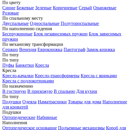
По цвету
Синие
Бежевые
Зеленые
Коричневые
Серый
Оранжевые
Розовые
По спальному месту
Двуспальные
Односпальные
Полутороспальные
По наполнению сидения
Беспружинные
Блок независимых пружин
Блок зависимых
пружин
По механизму трансформации
Сержио
Венеция
Еврокнижка
Пантограф
Замок-книжка
По типу
По типу
Пуфы
Банкетки
Кресла
Кресла
Кресло-качалки
Кресло-трансформеры
Кресла с ящиками
Кресла с подлокотниками
По назначению
В гостиную
В прихожую
В спальню
Для кухни
По типу
Подушки
Одеяла
Наматрасники
Товары для дома
Наполнение
для кроватей
Подушки
Ортопедические
Набивные
Наполнения
Ортопедическое основание
Подъемные механизмы
Короб для