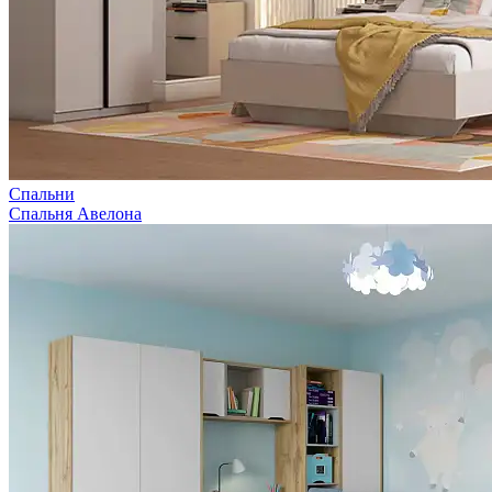
Спальни
Спальня Авелона