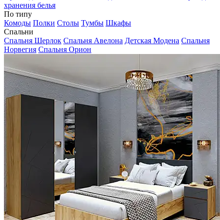
хранения белья
По типу
Комоды
Полки
Столы
Тумбы
Шкафы
Спальни
Спальня Шерлок
Спальня Авелона
Детская Модена
Спальня
Норвегия
Спальня Орион