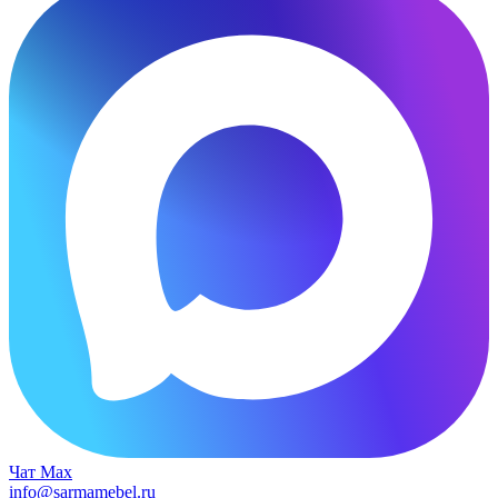
Чат Max
info@sarmamebel.ru