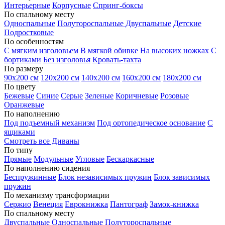
Интерьерные
Корпусные
Спринг-боксы
По спальному месту
Односпальные
Полутороспальные
Двуспальные
Детские
Подростковые
По особенностям
С мягким изголовьем
В мягкой обивке
На высоких ножках
С
бортиками
Без изголовья
Кровать-тахта
По размеру
90х200 см
120х200 см
140х200 см
160х200 см
180х200 см
По цвету
Бежевые
Синие
Серые
Зеленые
Коричневые
Розовые
Оранжевые
По наполнению
Под подъемный механизм
Под ортопедическое основание
С
ящиками
Смотреть все Диваны
По типу
Прямые
Модульные
Угловые
Бескаркасные
По наполнению сидения
Беспружинные
Блок независимых пружин
Блок зависимых
пружин
По механизму трансформации
Сержио
Венеция
Еврокнижка
Пантограф
Замок-книжка
По спальному месту
Двуспальные
Односпальные
Полутороспальные