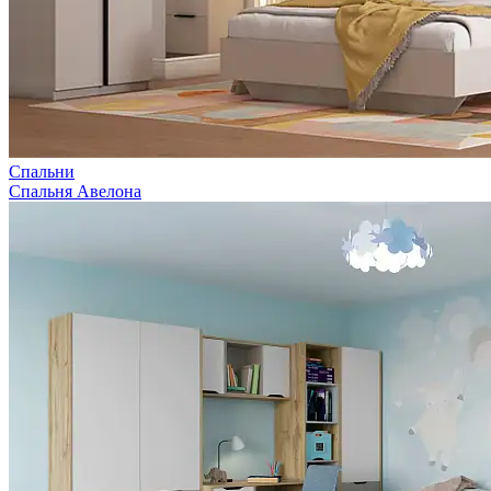
Спальни
Спальня Авелона