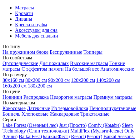
Матрасы
Кровати
Диваны
Кресла и пуфы
Аксессуары для сна
Мебель для спальни
По типу
На пружинном блоке
Беспружинные
Топперы
По свойствам
Ортопедические
Для пожилых
Высокие матрасы
Тонкие
матрасы
С эффектом памяти
На большой вес
Анатомические
По размеру
80х160 см
80х200 см
90х200 см
120х200 см
140х200 см
160х200 см
180х200 см
По цене
Новинки
Распродажа
Недорогие матрасы
Премиум матрасы
По материалам
Кокосовые
Латексные
Из термовойлока
Пенополиуретановые
Боннель
Хлопоковые
Жаккардовые
Трикотажные
Серии
Lake Forest (Озёрный лес)
Just (Просто)
Comfy (Комфи)
Sleep
Technology (Слип технолоджи)
MultiFlex (МультиФлекс)
Only
(Онли)
BaikalFest (БайкалФест)
Resort (Резорт)
Baikal Seasons.