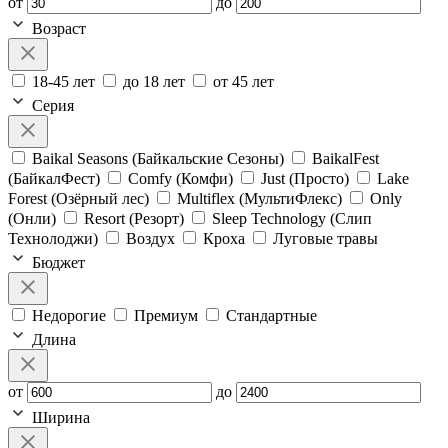
от
до
Возраст
18-45 лет
до 18 лет
от 45 лет
Серия
Baikal Seasons (Байкальские Сезоны)
BaikalFest
(БайкалФест)
Comfy (Комфи)
Just (Просто)
Lake
Forest (Озёрный лес)
Multiflex (МультиФлекс)
Only
(Онли)
Resort (Резорт)
Sleep Technology (Слип
Технолоджи)
Воздух
Кроха
Луговые травы
Бюджет
Недорогие
Премиум
Стандартные
Длина
от
до
Ширина