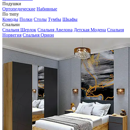
Подушки
Ортопедические
Набивные
По типу
Комоды
Полки
Столы
Тумбы
Шкафы
Спальни
Спальня Шерлок
Спальня Авелона
Детская Модена
Спальня
Норвегия
Спальня Орион