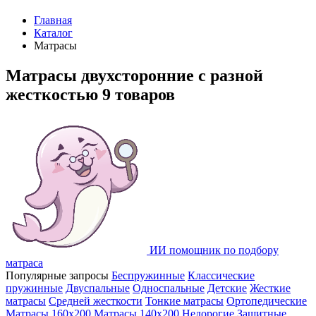
Главная
Каталог
Матрасы
Матрасы двухсторонние с разной
жесткостью
9 товаров
ИИ помощник по подбору
матраса
Популярные запросы
Беспружинные
Классические
пружинные
Двуспальные
Односпальные
Детские
Жесткие
матрасы
Средней жесткости
Тонкие матрасы
Ортопедические
Матрасы 160х200
Матрасы 140х200
Недорогие
Защитные