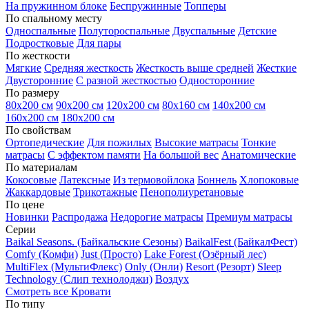
На пружинном блоке
Беспружинные
Топперы
По спальному месту
Односпальные
Полутороспальные
Двуспальные
Детские
Подростковые
Для пары
По жесткости
Мягкие
Средняя жесткость
Жесткость выше средней
Жесткие
Двусторонние
С разной жесткостью
Односторонние
По размеру
80х200 см
90х200 см
120х200 см
80х160 см
140х200 см
160х200 см
180х200 см
По свойствам
Ортопедические
Для пожилых
Высокие матрасы
Тонкие
матрасы
С эффектом памяти
На большой вес
Анатомические
По материалам
Кокосовые
Латексные
Из термовойлока
Боннель
Хлопоковые
Жаккардовые
Трикотажные
Пенополиуретановые
По цене
Новинки
Распродажа
Недорогие матрасы
Премиум матрасы
Серии
Baikal Seasons. (Байкальские Сезоны)
BaikalFest (БайкалФест)
Comfy (Комфи)
Just (Просто)
Lake Forest (Озёрный лес)
MultiFlex (МультиФлекс)
Only (Онли)
Resort (Резорт)
Sleep
Technology (Слип технолоджи)
Воздух
Смотреть все Кровати
По типу