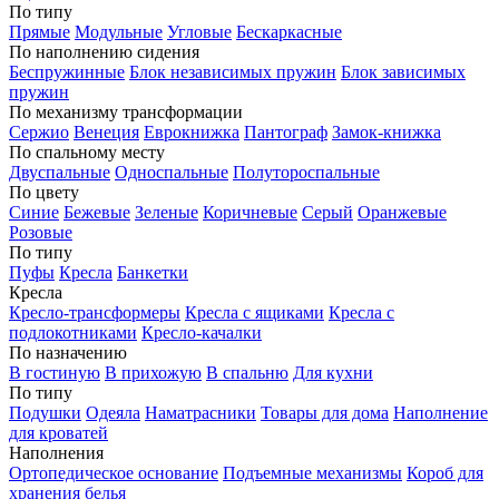
По типу
Прямые
Модульные
Угловые
Бескаркасные
По наполнению сидения
Беспружинные
Блок независимых пружин
Блок зависимых
пружин
По механизму трансформации
Сержио
Венеция
Еврокнижка
Пантограф
Замок-книжка
По спальному месту
Двуспальные
Односпальные
Полутороспальные
По цвету
Синие
Бежевые
Зеленые
Коричневые
Серый
Оранжевые
Розовые
По типу
Пуфы
Кресла
Банкетки
Кресла
Кресло-трансформеры
Кресла с ящиками
Кресла с
подлокотниками
Кресло-качалки
По назначению
В гостиную
В прихожую
В спальню
Для кухни
По типу
Подушки
Одеяла
Наматрасники
Товары для дома
Наполнение
для кроватей
Наполнения
Ортопедическое основание
Подъемные механизмы
Короб для
хранения белья