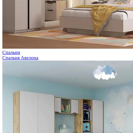
Спальни
Спальня Авелона