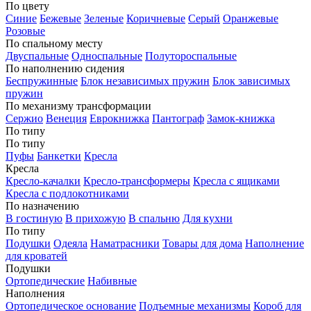
По цвету
Синие
Бежевые
Зеленые
Коричневые
Серый
Оранжевые
Розовые
По спальному месту
Двуспальные
Односпальные
Полутороспальные
По наполнению сидения
Беспружинные
Блок независимых пружин
Блок зависимых
пружин
По механизму трансформации
Сержио
Венеция
Еврокнижка
Пантограф
Замок-книжка
По типу
По типу
Пуфы
Банкетки
Кресла
Кресла
Кресло-качалки
Кресло-трансформеры
Кресла с ящиками
Кресла с подлокотниками
По назначению
В гостиную
В прихожую
В спальню
Для кухни
По типу
Подушки
Одеяла
Наматрасники
Товары для дома
Наполнение
для кроватей
Подушки
Ортопедические
Набивные
Наполнения
Ортопедическое основание
Подъемные механизмы
Короб для