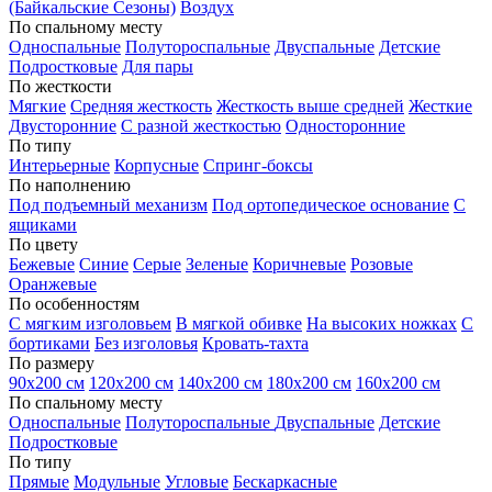
(Байкальские Сезоны)
Воздух
По спальному месту
Односпальные
Полутороспальные
Двуспальные
Детские
Подростковые
Для пары
По жесткости
Мягкие
Средняя жесткость
Жесткость выше средней
Жесткие
Двусторонние
С разной жесткостью
Односторонние
По типу
Интерьерные
Корпусные
Спринг-боксы
По наполнению
Под подъемный механизм
Под ортопедическое основание
С
ящиками
По цвету
Бежевые
Синие
Серые
Зеленые
Коричневые
Розовые
Оранжевые
По особенностям
С мягким изголовьем
В мягкой обивке
На высоких ножках
С
бортиками
Без изголовья
Кровать-тахта
По размеру
90х200 см
120х200 см
140х200 см
180х200 см
160х200 см
По спальному месту
Односпальные
Полутороспальные
Двуспальные
Детские
Подростковые
По типу
Прямые
Модульные
Угловые
Бескаркасные