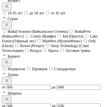
Возраст
18-45 лет
до 18 лет
от 45 лет
Серия
Baikal Seasons (Байкальские Сезоны)
BaikalFest
(БайкалФест)
Comfy (Комфи)
Just (Просто)
Lake
Forest (Озёрный лес)
Multiflex (МультиФлекс)
Only
(Онли)
Resort (Резорт)
Sleep Technology (Слип
Технолоджи)
Воздух
Кроха
Луговые травы
Бюджет
Недорогие
Премиум
Стандартные
Длина
от
до
Ширина
от
до