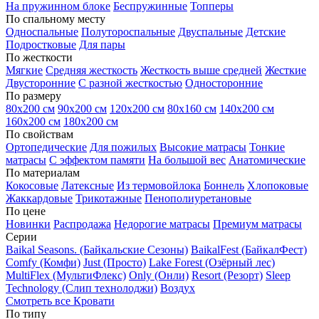
На пружинном блоке
Беспружинные
Топперы
По спальному месту
Односпальные
Полутороспальные
Двуспальные
Детские
Подростковые
Для пары
По жесткости
Мягкие
Средняя жесткость
Жесткость выше средней
Жесткие
Двусторонние
С разной жесткостью
Односторонние
По размеру
80х200 см
90х200 см
120х200 см
80х160 см
140х200 см
160х200 см
180х200 см
По свойствам
Ортопедические
Для пожилых
Высокие матрасы
Тонкие
матрасы
С эффектом памяти
На большой вес
Анатомические
По материалам
Кокосовые
Латексные
Из термовойлока
Боннель
Хлопоковые
Жаккардовые
Трикотажные
Пенополиуретановые
По цене
Новинки
Распродажа
Недорогие матрасы
Премиум матрасы
Серии
Baikal Seasons. (Байкальские Сезоны)
BaikalFest (БайкалФест)
Comfy (Комфи)
Just (Просто)
Lake Forest (Озёрный лес)
MultiFlex (МультиФлекс)
Only (Онли)
Resort (Резорт)
Sleep
Technology (Слип технолоджи)
Воздух
Смотреть все Кровати
По типу