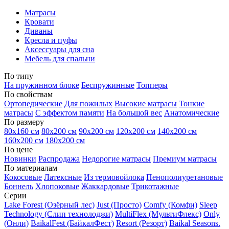
Матрасы
Кровати
Диваны
Кресла и пуфы
Аксессуары для сна
Мебель для спальни
По типу
На пружинном блоке
Беспружинные
Топперы
По свойствам
Ортопедические
Для пожилых
Высокие матрасы
Тонкие
матрасы
С эффектом памяти
На большой вес
Анатомические
По размеру
80х160 см
80х200 см
90х200 см
120х200 см
140х200 см
160х200 см
180х200 см
По цене
Новинки
Распродажа
Недорогие матрасы
Премиум матрасы
По материалам
Кокосовые
Латексные
Из термовойлока
Пенополиуретановые
Боннель
Хлопоковые
Жаккардовые
Трикотажные
Серии
Lake Forest (Озёрный лес)
Just (Просто)
Comfy (Комфи)
Sleep
Technology (Слип технолоджи)
MultiFlex (МультиФлекс)
Only
(Онли)
BaikalFest (БайкалФест)
Resort (Резорт)
Baikal Seasons.