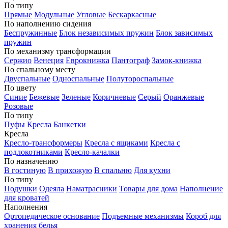
По типу
Прямые
Модульные
Угловые
Бескаркасные
По наполнению сидения
Беспружинные
Блок независимых пружин
Блок зависимых
пружин
По механизму трансформации
Сержио
Венеция
Еврокнижка
Пантограф
Замок-книжка
По спальному месту
Двуспальные
Односпальные
Полутороспальные
По цвету
Синие
Бежевые
Зеленые
Коричневые
Серый
Оранжевые
Розовые
По типу
Пуфы
Кресла
Банкетки
Кресла
Кресло-трансформеры
Кресла с ящиками
Кресла с
подлокотниками
Кресло-качалки
По назначению
В гостиную
В прихожую
В спальню
Для кухни
По типу
Подушки
Одеяла
Наматрасники
Товары для дома
Наполнение
для кроватей
Наполнения
Ортопедическое основание
Подъемные механизмы
Короб для
хранения белья