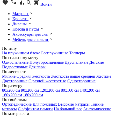
Войти
Матрасы
Кровати
Диваны
Кресла и пуфы
Аксессуары для сна
Мебель для спальни
По типу
На пружинном блоке
Беспружинные
Топперы
По спальному месту
Односпальные
Полутороспальные
Двуспальные
Детские
Подростковые
Для пары
По жесткости
Мягкие
Средняя жесткость
Жесткость выше средней
Жесткие
Двусторонние
С разной жесткостью
Односторонние
По размеру
80х200 см
90х200 см
120х200 см
80х160 см
140х200 см
160х200 см
180х200 см
По свойствам
Ортопедические
Для пожилых
Высокие матрасы
Тонкие
матрасы
С эффектом памяти
На большой вес
Анатомические
По материалам