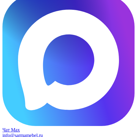
Чат Max
info@sarmamebel.ru