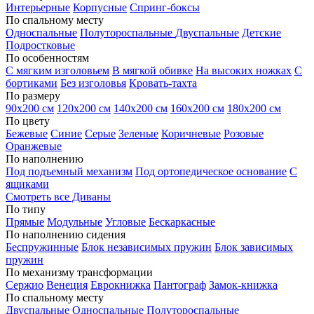
Интерьерные
Корпусные
Спринг-боксы
По спальному месту
Односпальные
Полутороспальные
Двуспальные
Детские
Подростковые
По особенностям
С мягким изголовьем
В мягкой обивке
На высоких ножках
С
бортиками
Без изголовья
Кровать-тахта
По размеру
90х200 см
120х200 см
140х200 см
160х200 см
180х200 см
По цвету
Бежевые
Синие
Серые
Зеленые
Коричневые
Розовые
Оранжевые
По наполнению
Под подъемный механизм
Под ортопедическое основание
С
ящиками
Смотреть все Диваны
По типу
Прямые
Модульные
Угловые
Бескаркасные
По наполнению сидения
Беспружинные
Блок независимых пружин
Блок зависимых
пружин
По механизму трансформации
Сержио
Венеция
Еврокнижка
Пантограф
Замок-книжка
По спальному месту
Двуспальные
Односпальные
Полутороспальные