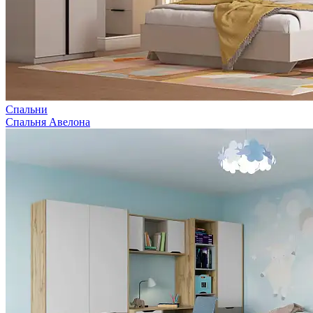
Спальни
Спальня Авелона