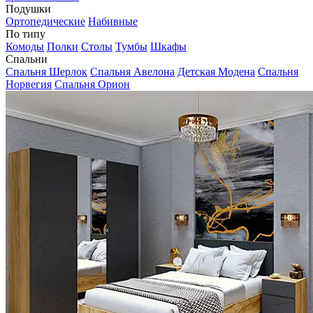
Подушки
Ортопедические
Набивные
По типу
Комоды
Полки
Столы
Тумбы
Шкафы
Спальни
Спальня Шерлок
Спальня Авелона
Детская Модена
Спальня
Норвегия
Спальня Орион