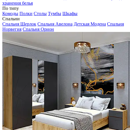
хранения белья
По типу
Комоды
Полки
Столы
Тумбы
Шкафы
Спальни
Спальня Шерлок
Спальня Авелона
Детская Модена
Спальня
Норвегия
Спальня Орион