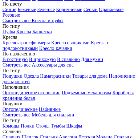
По цвету
Синие
Бежевые
Зеленые
Коричневые
Серый
Оранжевые
Розовые
Смотреть все Кресла и пуфы
По типу
Пуфы
Кресла
Банкетки
Кресла
Кресло-трансформеры
Кресла с ящиками
Кресла с
подлокотниками
Кресло-качалки
По назначению
В гостиную
В прихожую
В спальню
Для кухни
Смотреть все Аксессуары для сна
По типу
Подушки
Одеяла
Наматрасники
Товары для дома
Наполнение
для кроватей
Наполнения
Ортопедическое основание
Подъемные механизмы
Короб для
хранения белья
Подушки
Ортопедические
Набивные
Смотреть все Мебель для спальни
По типу
Комоды
Полки
Столы
Тумбы
Шкафы
Спальни
Спальня Шерлок
Спальня Авелона
Детская Модена
Спальня