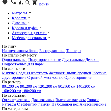
Войти
Матрасы
Кровати
Диваны
Кресла и пуфы
Аксессуары для сна
Мебель для спальни
По типу
На пружинном блоке
Беспружинные
Топперы
По спальному месту
Односпальные
Полутороспальные
Двуспальные
Детские
Подростковые
Для пары
По жесткости
Мягкие
Средняя жесткость
Жесткость выше средней
Жесткие
Двусторонние
С разной жесткостью
Односторонние
По размеру
80х200 см
90х200 см
120х200 см
80х160 см
140х200 см
160х200 см
180х200 см
По свойствам
Ортопедические
Для пожилых
Высокие матрасы
Тонкие
матрасы
С эффектом памяти
На большой вес
Анатомические
По материалам