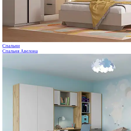
Спальни
Спальня Авелона