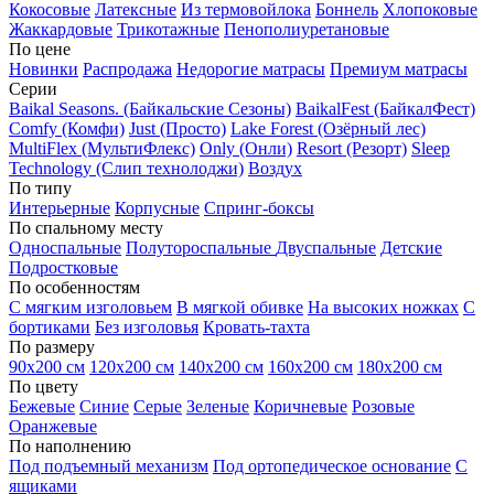
Кокосовые
Латексные
Из термовойлока
Боннель
Хлопоковые
Жаккардовые
Трикотажные
Пенополиуретановые
По цене
Новинки
Распродажа
Недорогие матрасы
Премиум матрасы
Серии
Baikal Seasons. (Байкальские Сезоны)
BaikalFest (БайкалФест)
Comfy (Комфи)
Just (Просто)
Lake Forest (Озёрный лес)
MultiFlex (МультиФлекс)
Only (Онли)
Resort (Резорт)
Sleep
Technology (Слип технолоджи)
Воздух
По типу
Интерьерные
Корпусные
Спринг-боксы
По спальному месту
Односпальные
Полутороспальные
Двуспальные
Детские
Подростковые
По особенностям
С мягким изголовьем
В мягкой обивке
На высоких ножках
С
бортиками
Без изголовья
Кровать-тахта
По размеру
90х200 см
120х200 см
140х200 см
160х200 см
180х200 см
По цвету
Бежевые
Синие
Серые
Зеленые
Коричневые
Розовые
Оранжевые
По наполнению
Под подъемный механизм
Под ортопедическое основание
С
ящиками