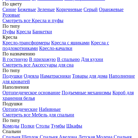
По цвету
Синие
Бежевые
Зеленые
Коричневые
Серый
Оранжевые
Розовые
Смотреть все Кресла и пуфы
По типу
Пуфы
Кресла
Банкетки
Кресла
Кресло-трансформеры
Кресла с ящиками
Кресла с
подлокотниками
Кресло-качалки
По назначению
В гостиную
В прихожую
В спальню
Для кухни
Смотреть все Аксессуары для сна
По типу
Подушки
Одеяла
Наматрасники
Товары для дома
Наполнение
для кроватей
Наполнения
Ортопедическое основание
Подъемные механизмы
Короб для
хранения белья
Подушки
Ортопедические
Набивные
Смотреть все Мебель для спальни
По типу
Комоды
Полки
Столы
Тумбы
Шкафы
Спальни
Спальня Шерлок
Спальня Авелона
Детская Модена
Спальня