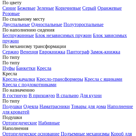
По цвету
Синие
Бежевые
Зеленые
Коричневые
Серый
Оранжевые
Розовые
По спальному месту
Двуспальные
Односпальные
Полутороспальные
По наполнению сидения
Беспружинные
Блок независимых пружин
Блок зависимых
пружин
По механизму трансформации
Сержио
Венеция
Еврокнижка
Пантограф
Замок-книжка
По типу
По типу
Пуфы
Банкетки
Кресла
Кресла
Кресло-качалки
Кресло-трансформеры
Кресла с ящиками
Кресла с подлокотниками
По назначению
В гостиную
В прихожую
В спальню
Для кухни
По типу
Подушки
Одеяла
Наматрасники
Товары для дома
Наполнение
для кроватей
Подушки
Ортопедические
Набивные
Наполнения
Ортопедическое основание
Подъемные механизмы
Короб для