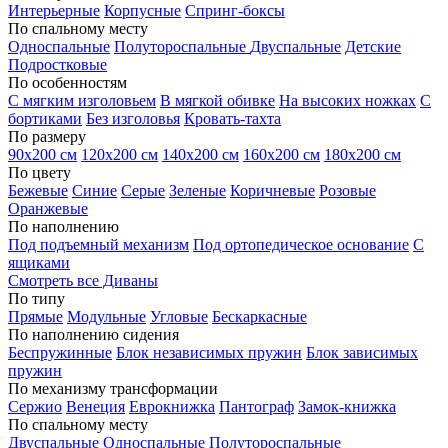
Интерьерные
Корпусные
Спринг-боксы
По спальному месту
Односпальные
Полутороспальные
Двуспальные
Детские
Подростковые
По особенностям
С мягким изголовьем
В мягкой обивке
На высоких ножках
С
бортиками
Без изголовья
Кровать-тахта
По размеру
90х200 см
120х200 см
140х200 см
160х200 см
180х200 см
По цвету
Бежевые
Синие
Серые
Зеленые
Коричневые
Розовые
Оранжевые
По наполнению
Под подъемный механизм
Под ортопедическое основание
С
ящиками
Смотреть все Диваны
По типу
Прямые
Модульные
Угловые
Бескаркасные
По наполнению сидения
Беспружинные
Блок независимых пружин
Блок зависимых
пружин
По механизму трансформации
Сержио
Венеция
Еврокнижка
Пантограф
Замок-книжка
По спальному месту
Двуспальные
Односпальные
Полутороспальные