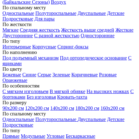
(Байкальские Сезоны)
Воздух
По спальному месту
Односпальные
Полутороспальные
Двуспальные
Детские
Подростковые
Для пары
По жесткости
Мягкие
Средняя жесткость
Жесткость выше средней
Жесткие
Двусторонние
С разной жесткостью
Односторонние
По типу
Интерьерные
Корпусные
Спринг-боксы
По наполнению
Под подъемный механизм
Под ортопедическое основание
С
ящиками
По цвету
Бежевые
Синие
Серые
Зеленые
Коричневые
Розовые
Оранжевые
По особенностям
С мягким изголовьем
В мягкой обивке
На высоких ножках
С
бортиками
Без изголовья
Кровать-тахта
По размеру
90х200 см
120х200 см
140х200 см
180х200 см
160х200 см
По спальному месту
Односпальные
Полутороспальные
Двуспальные
Детские
Подростковые
По типу
Прямые
Модульные
Угловые
Бескаркасные