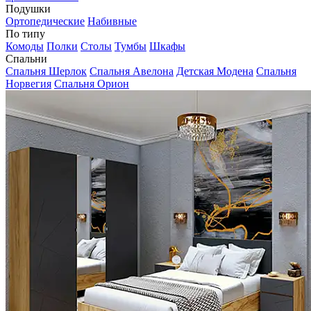
Подушки
Ортопедические
Набивные
По типу
Комоды
Полки
Столы
Тумбы
Шкафы
Спальни
Спальня Шерлок
Спальня Авелона
Детская Модена
Спальня
Норвегия
Спальня Орион