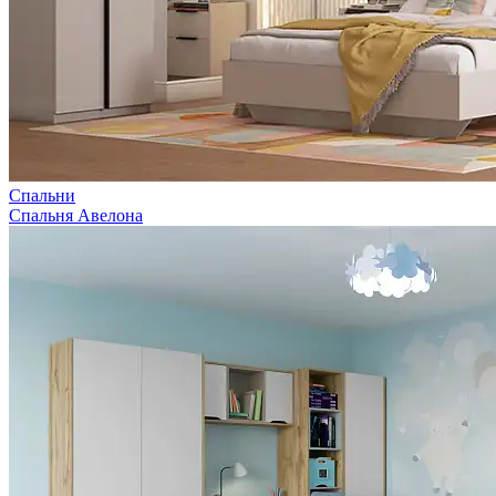
Спальни
Спальня Авелона