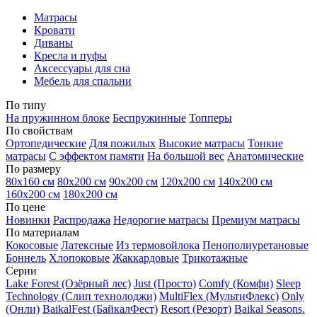
Матрасы
Кровати
Диваны
Кресла и пуфы
Аксессуары для сна
Мебель для спальни
По типу
На пружинном блоке
Беспружинные
Топперы
По свойствам
Ортопедические
Для пожилых
Высокие матрасы
Тонкие
матрасы
С эффектом памяти
На большой вес
Анатомические
По размеру
80х160 см
80х200 см
90х200 см
120х200 см
140х200 см
160х200 см
180х200 см
По цене
Новинки
Распродажа
Недорогие матрасы
Премиум матрасы
По материалам
Кокосовые
Латексные
Из термовойлока
Пенополиуретановые
Боннель
Хлопоковые
Жаккардовые
Трикотажные
Серии
Lake Forest (Озёрный лес)
Just (Просто)
Comfy (Комфи)
Sleep
Technology (Слип технолоджи)
MultiFlex (МультиФлекс)
Only
(Онли)
BaikalFest (БайкалФест)
Resort (Резорт)
Baikal Seasons.