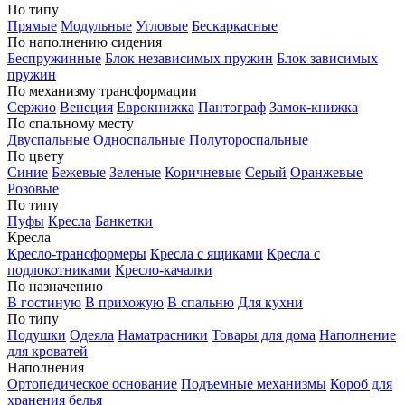
По типу
Прямые
Модульные
Угловые
Бескаркасные
По наполнению сидения
Беспружинные
Блок независимых пружин
Блок зависимых
пружин
По механизму трансформации
Сержио
Венеция
Еврокнижка
Пантограф
Замок-книжка
По спальному месту
Двуспальные
Односпальные
Полутороспальные
По цвету
Синие
Бежевые
Зеленые
Коричневые
Серый
Оранжевые
Розовые
По типу
Пуфы
Кресла
Банкетки
Кресла
Кресло-трансформеры
Кресла с ящиками
Кресла с
подлокотниками
Кресло-качалки
По назначению
В гостиную
В прихожую
В спальню
Для кухни
По типу
Подушки
Одеяла
Наматрасники
Товары для дома
Наполнение
для кроватей
Наполнения
Ортопедическое основание
Подъемные механизмы
Короб для
хранения белья