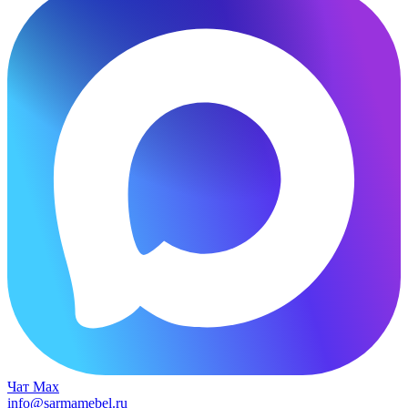
Чат Max
info@sarmamebel.ru