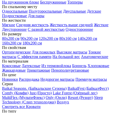
На пружинном блоке
Беспружинные
Топперы
По спальному месту
Односпальные
Полутороспальные
Двуспальные
Детские
Подростковые
Для пары
По жесткости
Мягкие
Средняя жесткость
Жесткость выше средней
Жесткие
Двусторонние
С разной жесткостью
Односторонние
По размеру
80х200 см
90х200 см
120х200 см
80х160 см
140х200 см
160х200 см
180х200 см
По свойствам
Ортопедические
Для пожилых
Высокие матрасы
Тонкие
матрасы
С эффектом памяти
На большой вес
Анатомические
По материалам
Кокосовые
Латексные
Из термовойлока
Боннель
Хлопоковые
Жаккардовые
Трикотажные
Пенополиуретановые
По цене
Новинки
Распродажа
Недорогие матрасы
Премиум матрасы
Серии
Baikal Seasons. (Байкальские Сезоны)
BaikalFest (БайкалФест)
Comfy (Комфи)
Just (Просто)
Lake Forest (Озёрный лес)
MultiFlex (МультиФлекс)
Only (Онли)
Resort (Резорт)
Sleep
Technology (Слип технолоджи)
Воздух
Смотреть все Кровати
По типу