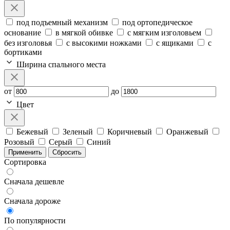
под подъемный механизм
под ортопедическое
основание
в мягкой обивке
с мягким изголовьем
без изголовья
с высокими ножками
с ящиками
с
бортиками
Ширина спального места
от
до
Цвет
Бежевый
Зеленый
Коричневый
Оранжевый
Розовый
Серый
Синий
Применить
Сбросить
Сортировка
Сначала дешевле
Сначала дороже
По популярности