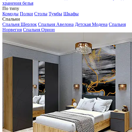
хранения белья
По типу
Комоды
Полки
Столы
Тумбы
Шкафы
Спальни
Спальня Шерлок
Спальня Авелона
Детская Модена
Спальня
Норвегия
Спальня Орион