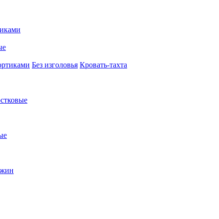
иками
ые
ортиками
Без изголовья
Кровать-тахта
стковые
ые
ужин