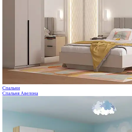
Спальни
Спальня Авелона