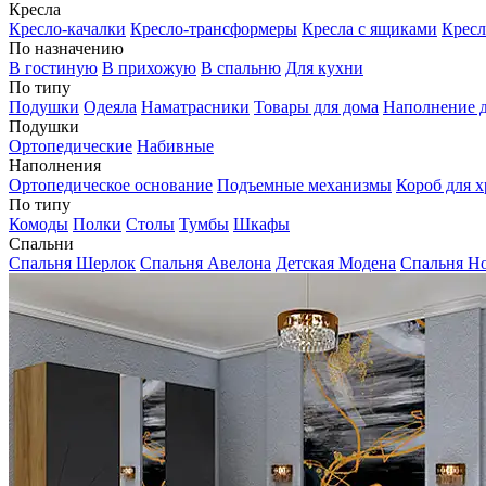
Кресла
Кресло-качалки
Кресло-трансформеры
Кресла с ящиками
Кресл
По назначению
В гостиную
В прихожую
В спальню
Для кухни
По типу
Подушки
Одеяла
Наматрасники
Товары для дома
Наполнение д
Подушки
Ортопедические
Набивные
Наполнения
Ортопедическое основание
Подъемные механизмы
Короб для х
По типу
Комоды
Полки
Столы
Тумбы
Шкафы
Спальни
Спальня Шерлок
Спальня Авелона
Детская Модена
Спальня Н