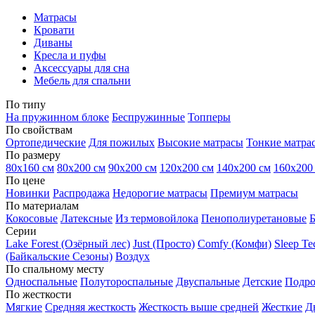
Матрасы
Кровати
Диваны
Кресла и пуфы
Аксессуары для сна
Мебель для спальни
По типу
На пружинном блоке
Беспружинные
Топперы
По свойствам
Ортопедические
Для пожилых
Высокие матрасы
Тонкие матра
По размеру
80х160 см
80х200 см
90х200 см
120х200 см
140х200 см
160х200
По цене
Новинки
Распродажа
Недорогие матрасы
Премиум матрасы
По материалам
Кокосовые
Латексные
Из термовойлока
Пенополиуретановые
Серии
Lake Forest (Озёрный лес)
Just (Просто)
Comfy (Комфи)
Sleep T
(Байкальские Сезоны)
Воздух
По спальному месту
Односпальные
Полутороспальные
Двуспальные
Детские
Подро
По жесткости
Мягкие
Средняя жесткость
Жесткость выше средней
Жесткие
Д