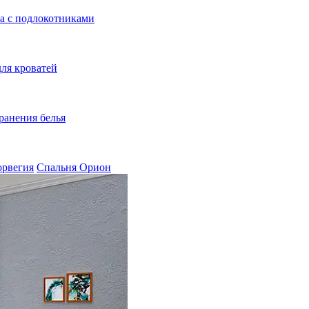
а с подлокотниками
ля кроватей
ранения белья
орвегия
Спальня Орион