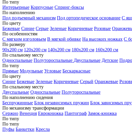
По типу
Интерьерные
Корпусные
Спринг-боксы
По наполнению
Под подъемный механизм
Под ортопедическое основание
С ящ
По цвету
Бежевые
Синие
Серые
Зеленые
Коричневые
Розовые
Оранжев
По особенностям
С мягким изголовьем
В мягкой обивке
На высоких ножках
С б
По размеру
90х200 см
120х200 см
140х200 см
180х200 см
160х200 см
По спальному месту
Односпальные
Полутороспальные
Двуспальные
Детские
Подро
По типу
Прямые
Модульные
Угловые
Бескаркасные
По цвету
Синие
Бежевые
Зеленые
Коричневые
Серый
Оранжевые
Розов
По спальному месту
Двуспальные
Односпальные
Полутороспальные
По наполнению сидения
Беспружинные
Блок независимых пружин
Блок зависимых пр
По механизму трансформации
Сержио
Венеция
Еврокнижка
Пантограф
Замок-книжка
По типу
По типу
Пуфы
Банкетки
Кресла