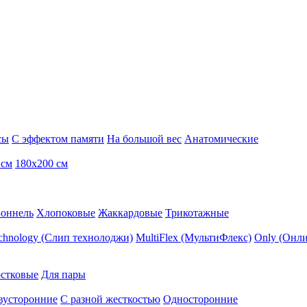
сы
С эффектом памяти
На большой вес
Анатомические
 см
180х200 см
Боннель
Хлопоковые
Жаккардовые
Трикотажные
echnology (Слип технолоджи)
MultiFlex (МультиФлекс)
Only (Онли
стковые
Для пары
вусторонние
С разной жесткостью
Односторонние